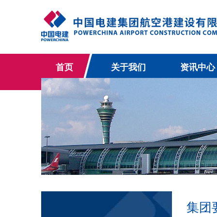
首页
关于我们
资讯中心
集团