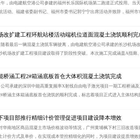
日上午，由电建航空港公司参建的福州长乐国际机场第二跑道正式投用。当
航活动。福建省委副书记、福州市委书记郭宁宁出席活动并致辞，福州市
场改扩建工程环航站楼活动端机位道面混凝土浇筑顺利完
日，随着最后一辆混凝土浇筑车辆驶离，由电建航空港公司承建的长沙机场
沙机场改扩建工程项目建设取得了阶段性突破。本次施工完成涵盖A指廊、B
能桥涵工程2#箱涵底板首仓大体积混凝土浇筑完成
日，公司承建的深圳中能高重复频率X射线自由电子激光项目一期工程桥涵及
2#桥涵主体箱涵底板首仓浇筑的顺利完成，标志着项目正式进入主体结构施
下项目部推行精细计价管理促进项目建设降本增效
对华南地区商品混凝土市场价格波动等情况，广州黄埔枫下村三旧改造项
土计价方式及单价，在实现成本管控精细化的同时，为项目建设提质增效