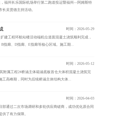
天，福州长乐国际机场举行第二跑道投运暨福州—阿姆斯特
市长吴贤德主持活动。
成
时间：2026-05-29
改扩建工程环航站楼活动端机位道面混凝土浇筑顺利完成，
指廊、D指廊、E指廊等核心区域。施工期...
时间：2026-05-12
其附属工程2#桥涵主体箱涵底板首仓大体积混凝土浇筑完
工高峰期，同时为后续桥涵主体结构大体...
时间：2026-04-03
目部通过二次市场调研和多轮供应商磋商，成功优化原合同
提供了有力保障。