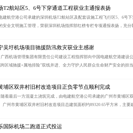
场T2航站区5、6号下穿通道工程获业主通报表扬
电建航空港公司承建的深圳机场T2航站区及配套设施工程飞行区5、6号
的安全文明施工管理，荣获深圳机场指挥部红榜专栏专项通报表扬，充分彰
宁吴圩机场项目驰援防汛救灾获业主感谢
日，广西机场管理集团有限责任公司建设工程指挥部向中国电建航空港建设
“跨区域驰援+属地排险”双线并进、全力守护人民群众生命财产安全的担当作
黄埔区双井村旧村改造项目正负零节点顺利完成
日，随着最后一方混凝土浇筑完成，由电建航空港公司承建的广州市黄埔区
。广州市黄埔区双井村旧村改造项目总建筑面积约89320.65平方米，主要建
乐国际机场二跑道正式投运