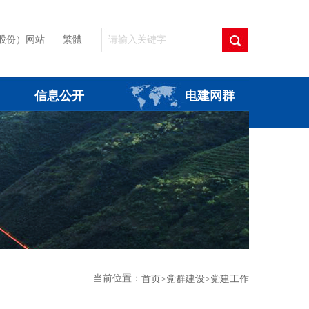
股份）网站
繁體
信息公开
电建网群
当前位置：
首页
>党群建设
>党建工作