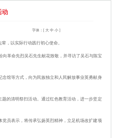
活动
字体：[
大
中
小
]
先辈，以实际行动践行初心使命。
纷纷向革命先烈吴石先生献花致敬，并寻访了吴石与陈宝
纪念馆等方式，向为民族独立和人民解放事业英勇献身
主题的清明祭扫活动。通过红色教育活动，进一步坚定
体党员表示，将传承弘扬英烈精神，立足机场改扩建项