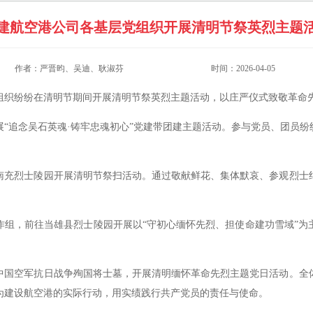
建航空港公司各基层党组织开展清明节祭英烈主题
作者：严晋昀、吴迪、耿淑芬
时间：2026-04-05
组织纷纷在清明节期间开展清明节祭英烈主题活动，以庄严仪式致敬革命
“追念吴石英魂·铸牢忠魂初心”党建带团建主题活动。参与党员、团员
南充烈士陵园开展清明节祭扫活动。通过敬献鲜花、集体默哀、参观烈士
作组，前往当雄县烈士陵园开展以“守初心缅怀先烈、担使命建功雪域”为
中国空军抗日战争殉国将士墓，开展清明缅怀革命先烈主题党日活动。全
为建设航空港的实际行动，用实绩践行共产党员的责任与使命。