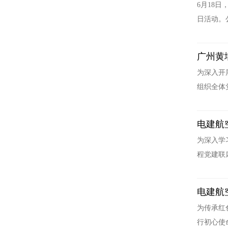
6月18
日活动。
广州黄
为深入开
组织全体
电建航
为深入学
程党建联
电建航
为传承红
行初心使