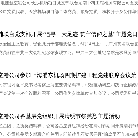
日，电建航空港公司长沙机场项目党支部联合湖南中科工程检测有限公司党
公司党员代表、长沙机场项目部全体党员、预备党员、积极分子及协作单位
埔联合党支部开展“追寻三大足迹·筑牢信仰之基”主题党
展爱国主义教育，强化党员干部理想信念，6月14日上午，广州黄埔联合党
党员前往中共三大会址纪念馆参观学习。中共三大会址纪念馆是极具分量的红色
空港公司参加上海浦东机场四期扩建工程党建联席会议第
习贯彻习近平总书记考察上海重要讲话精神，积极推动树立和践行正确政
席会议第一次会议顺利召开。公司作为参建单位参加会议，公司党委副书记
空港公司各基层党组织开展清明节祭英烈主题活动
色基因，弘扬英烈精神，公司各基层党组织纷纷在清明节期间开展清明节
命。公司机关党支部联合机关团支部前往吴石故居开展“追念吴石英魂·铸牢