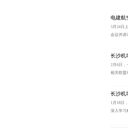
电建航
3月24
会议并讲
长沙机
2月6日
相关联盟
长沙机
1月18
深入学习